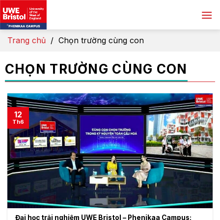
Skip
to
content
Trang chủ
/
Chọn trường cùng con
CHỌN TRƯỜNG CÙNG CON
12
Th6
Đại học trải nghiệm UWE Bristol – Phenikaa Campus: