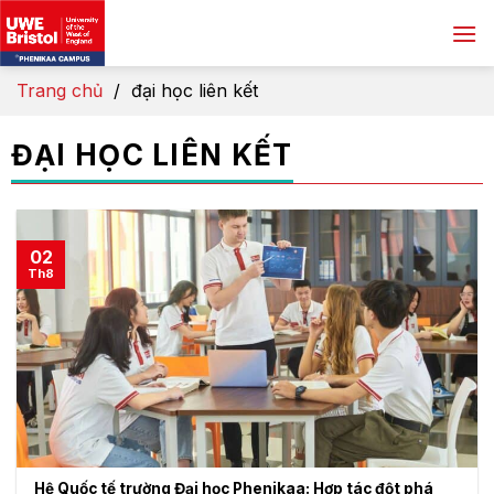
Skip
to
content
Trang chủ
/
đại học liên kết
ĐẠI HỌC LIÊN KẾT
02
Th8
Hệ Quốc tế trường Đại học Phenikaa: Hợp tác đột phá