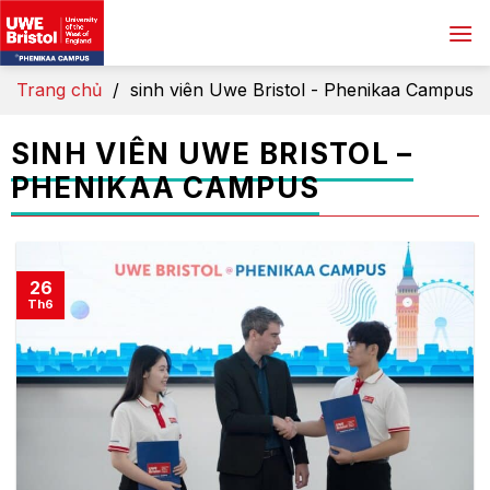
Skip
to
content
Trang chủ
/
sinh viên Uwe Bristol - Phenikaa Campus
SINH VIÊN UWE BRISTOL –
PHENIKAA CAMPUS
26
Th6