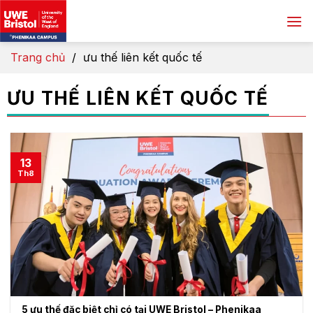
Skip
to
content
Trang chủ
/
ưu thế liên kết quốc tế
ƯU THẾ LIÊN KẾT QUỐC TẾ
13
Th8
5 ưu thế đặc biệt chỉ có tại UWE Bristol – Phenikaa