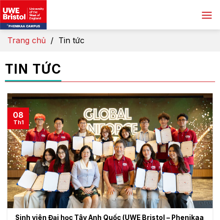
Skip
to
content
Trang chủ
/
Tin tức
TIN TỨC
08
Th1
Sinh viên Đại học Tây Anh Quốc (UWE Bristol – Phenikaa