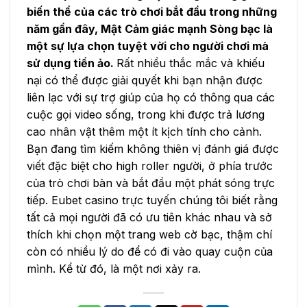
biến thể của các trò chơi bắt đầu trong những
năm gần đây, Mật Cảm giác mạnh Sòng bạc là
một sự lựa chọn tuyệt vời cho người chơi mà
sử dụng tiền ảo.
Rất nhiều thắc mắc và khiếu
nại có thể được giải quyết khi bạn nhận được
liên lạc với sự trợ giúp của họ có thông qua các
cuộc gọi video sống, trong khi được trả lương
cao nhân vật thêm một ít kịch tính cho cảnh.
Bạn đang tìm kiếm không thiên vị đánh giá được
viết đặc biệt cho high roller người, ở phía trước
của trò chơi bàn và bắt đầu một phát sóng trực
tiếp. Eubet casino trực tuyến chúng tôi biết rằng
tất cả mọi người đã có ưu tiên khác nhau và sở
thích khi chọn một trang web cờ bạc, thậm chí
còn có nhiều lý do để có đi vào quay cuộn của
mình. Kể từ đó, là một nơi xảy ra.