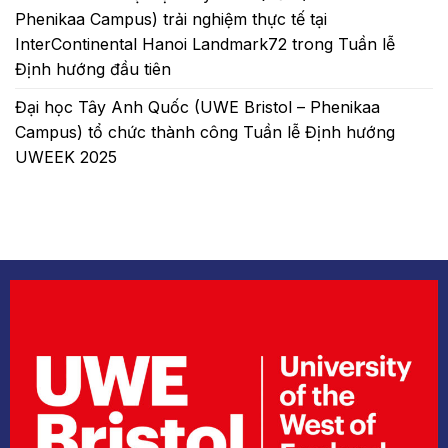
Phenikaa Campus) trải nghiệm thực tế tại
InterContinental Hanoi Landmark72 trong Tuần lễ
Định hướng đầu tiên
Đại học Tây Anh Quốc (UWE Bristol – Phenikaa
Campus) tổ chức thành công Tuần lễ Định hướng
UWEEK 2025