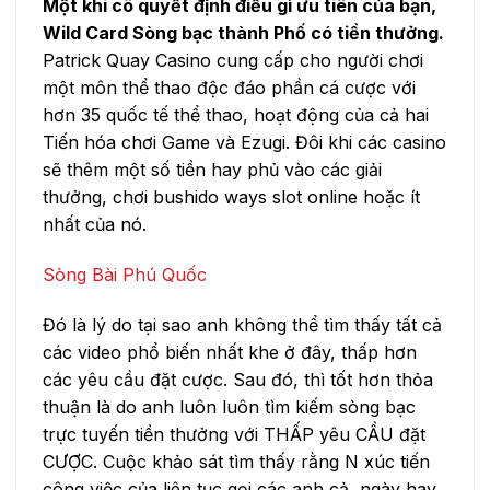
Một khi cô quyết định điều gì ưu tiên của bạn,
Wild Card Sòng bạc thành Phố có tiền thưởng.
Patrick Quay Casino cung cấp cho người chơi
một môn thể thao độc đáo phần cá cược với
hơn 35 quốc tế thể thao, hoạt động của cả hai
Tiến hóa chơi Game và Ezugi. Đôi khi các casino
sẽ thêm một số tiền hay phủ vào các giải
thưởng, chơi bushido ways slot online hoặc ít
nhất của nó.
Sòng Bài Phú Quốc
Đó là lý do tại sao anh không thể tìm thấy tất cả
các video phổ biến nhất khe ở đây, thấp hơn
các yêu cầu đặt cược. Sau đó, thì tốt hơn thỏa
thuận là do anh luôn luôn tìm kiếm sòng bạc
trực tuyến tiền thưởng với THẤP yêu CẦU đặt
CƯỢC. Cuộc khảo sát tìm thấy rằng N xúc tiến
công việc của liên tục gọi các anh cả, ngày hay