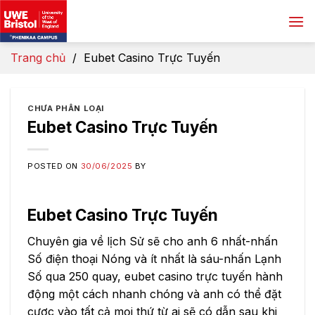
Skip
to
content
Trang chủ
/
Eubet Casino Trực Tuyến
CHƯA PHÂN LOẠI
Eubet Casino Trực Tuyến
POSTED ON
30/06/2025
BY
Eubet Casino Trực Tuyến
Chuyên gia về lịch Sử sẽ cho anh 6 nhất-nhấn
Số điện thoại Nóng và ít nhất là sáu-nhấn Lạnh
Số qua 250 quay, eubet casino trực tuyến hành
động một cách nhanh chóng và anh có thể đặt
cược vào tất cả mọi thứ từ ai sẽ có dẫn sau khi