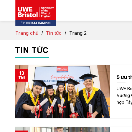
Skip
to
content
Trang chủ
/
Tin tức
/
Trang 2
TIN TỨC
13
5 ưu t
Th8
UWE Bri
Vương Q
hợp Tây 