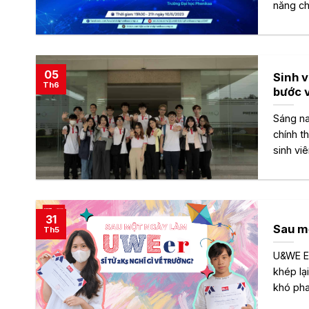
năng cho
05
Sinh 
Th6
bước v
Sáng na
chính t
sinh vi
31
Sau mộ
Th5
U&WE Ex
khép lạ
khó phai