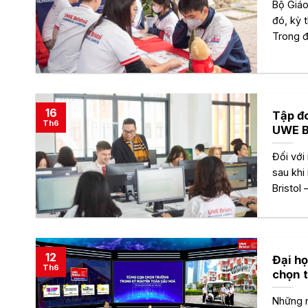
Bộ Giáo
đó, kỳ 
Trong đ
16
Tập đ
Th6
UWE B
Đối với
sau khi
Bristol
12
Đại h
Th6
chọn 
Những n