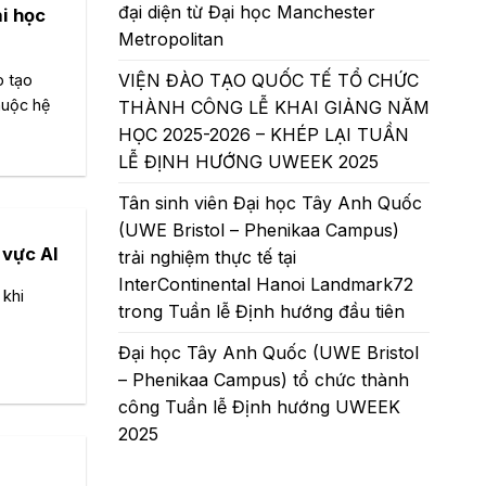
đại diện từ Đại học Manchester
i học
Metropolitan
VIỆN ĐÀO TẠO QUỐC TẾ TỔ CHỨC
o tạo
huộc hệ
THÀNH CÔNG LỄ KHAI GIẢNG NĂM
HỌC 2025-2026 – KHÉP LẠI TUẦN
LỄ ĐỊNH HƯỚNG UWEEK 2025
Tân sinh viên Đại học Tây Anh Quốc
(UWE Bristol – Phenikaa Campus)
 vực AI
trải nghiệm thực tế tại
InterContinental Hanoi Landmark72
 khi
trong Tuần lễ Định hướng đầu tiên
Đại học Tây Anh Quốc (UWE Bristol
– Phenikaa Campus) tổ chức thành
công Tuần lễ Định hướng UWEEK
2025