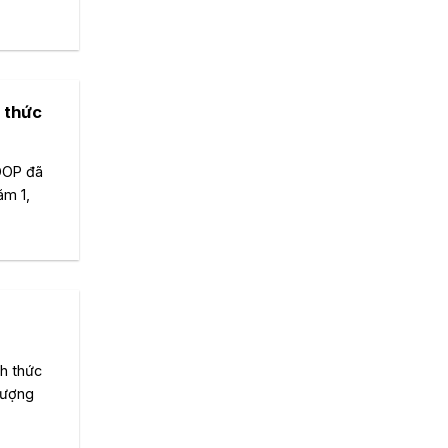
 thức
COOP đã
ăm 1,
h thức
 tượng