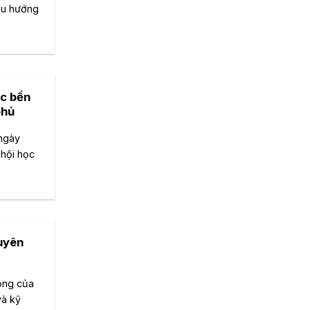
xu hướng
ục bền
phủ
ngày
 hội học
uyên
động của
và kỹ