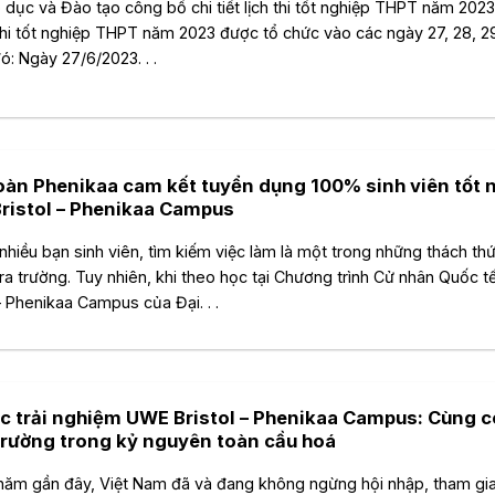
 dục và Đào tạo công bố chi tiết lịch thi tốt nghiệp THPT năm 202
thi tốt nghiệp THPT năm 2023 được tổ chức vào các ngày 27, 28, 29
ó: Ngày 27/6/2023. . .
oàn Phenikaa cam kết tuyển dụng 100% sinh viên tốt 
ristol – Phenikaa Campus
 nhiều bạn sinh viên, tìm kiếm việc làm là một trong những thách thứ
 ra trường. Tuy nhiên, khi theo học tại Chương trình Cử nhân Quốc 
 – Phenikaa Campus của Đại. . .
ọc trải nghiệm UWE Bristol – Phenikaa Campus: Cùng 
trường trong kỷ nguyên toàn cầu hoá
ăm gần đây, Việt Nam đã và đang không ngừng hội nhập, tham gi