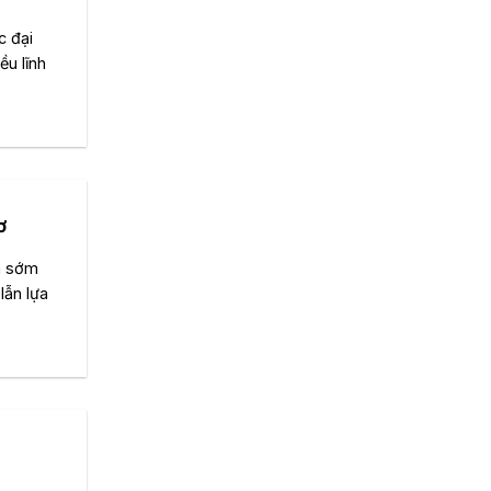
c đại
ều lĩnh
ơ
ra sớm
lẫn lựa