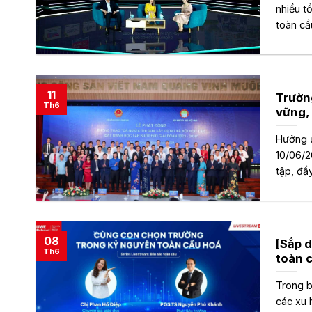
nhiều t
toàn cầu
11
Trườn
Th6
vững, 
Hưởng ứ
10/06/2
tập, đẩy
08
[Sắp 
Th6
toàn 
Trong b
các xu 