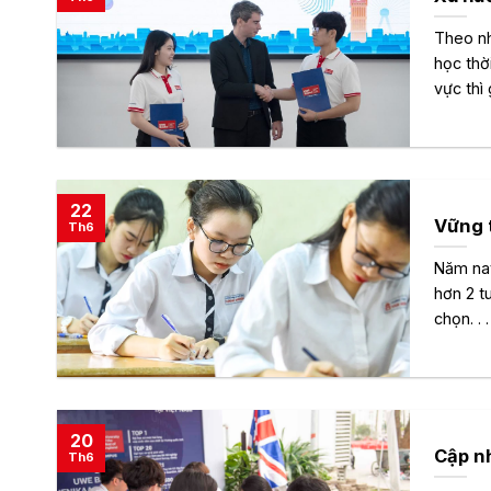
Theo nh
học thờ
vực thì 
22
Vững 
Th6
Năm nay
hơn 2 t
chọn. . .
20
Cập nh
Th6