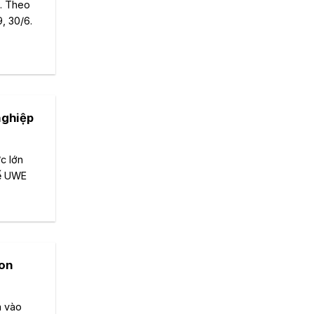
3. Theo
, 30/6.
nghiệp
c lớn
tế UWE
con
a vào