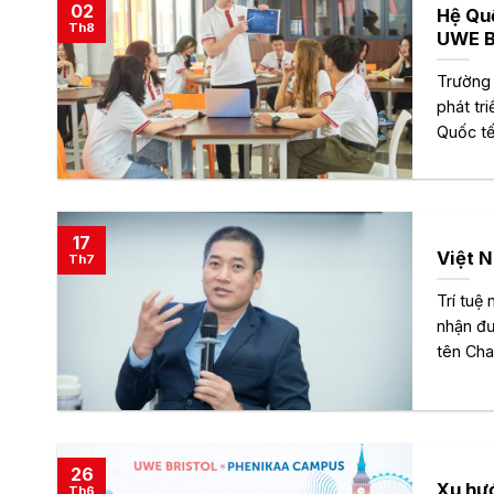
02
Hệ Quố
Th8
UWE B
Trường 
phát tr
Quốc tế
17
Việt N
Th7
Trí tuệ 
nhận đư
tên Chat
26
Xu hư
Th6