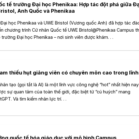
c tế trường Đại học Phenikaa: Hợp tác đột phá giữa Đạ
ristol, Anh Quốc và Phenikaa
Đại học Phenikaa và UWE Bristol (Vương quốc Anh) đã hợp tác đà
iển chương trình Cử nhân Quốc tế UWE Bristol@Phenikaa Campus t
 trường Đại học Phenikaa – nơi sinh viên được khám. . .
am thiếu hụt giảng viên có chuyên môn cao trong lĩnh
nhân tạo (gọi tắt là AI) là một lĩnh vực công nghệ “hot” nhất hiện nay
ợc sự quan tâm của toàn thế giới, đặc biệt từ “cú huých” mang
GPT. Và tìm kiếm nhân lực trí. . .
ớng quốc tế hóa giáo dục với mô hình Campus