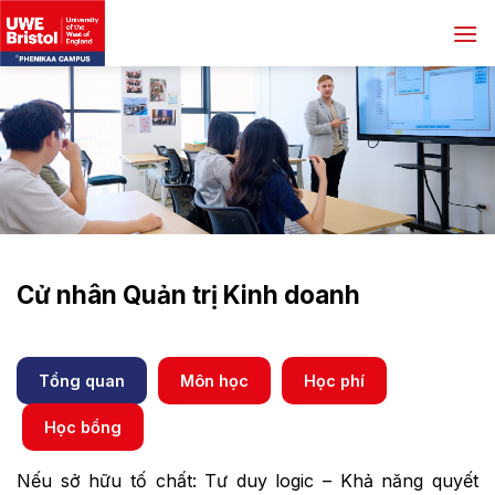
Skip
to
content
Cử nhân Quản trị Kinh doanh
Tổng quan
Môn học
Học phí
Học bổng
Nếu sở hữu tố chất: Tư duy logic – Khả năng quyết