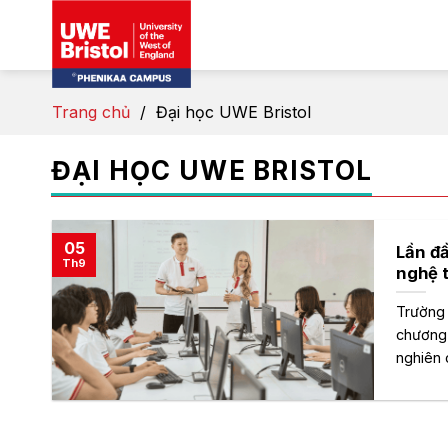
Skip
to
content
Trang chủ
/
Đại học UWE Bristol
ĐẠI HỌC UWE BRISTOL
05
Lần đ
Th9
nghệ 
Trường 
chương 
nghiên c