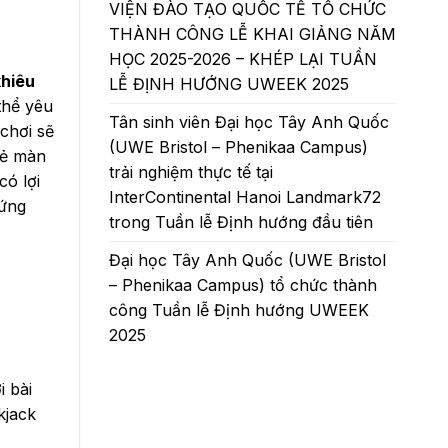
VIỆN ĐÀO TẠO QUỐC TẾ TỔ CHỨC
THÀNH CÔNG LỄ KHAI GIẢNG NĂM
HỌC 2025-2026 – KHÉP LẠI TUẦN
khiêu
LỄ ĐỊNH HƯỚNG UWEEK 2025
thể yêu
Tân sinh viên Đại học Tây Anh Quốc
chơi sẽ
(UWE Bristol – Phenikaa Campus)
sẻ màn
trải nghiệm thực tế tại
có lợi
InterContinental Hanoi Landmark72
 ứng
trong Tuần lễ Định hướng đầu tiên
Đại học Tây Anh Quốc (UWE Bristol
– Phenikaa Campus) tổ chức thành
công Tuần lễ Định hướng UWEEK
2025
i bài
kjack