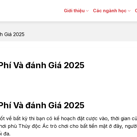
Giới thiệu
Các ngành học
nh Giá 2025
 Phí Và đánh Giá 2025
 Phí Và đánh Giá 2025
ốt về bất kỳ thi bạn có kế hoạch đặt cược vào, thời gian c
hơi phù Thủy độc Ác trò chơi cho bất tiền mặt ở đây, người
i đa.