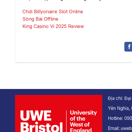
Chơi Billyonaire Slot Online
Sòng Bài Offline
King Casino Vi 2025 Review
Địa chỉ: Đạ
Yên Nghĩa,
Hotline: 09
Email: uweb