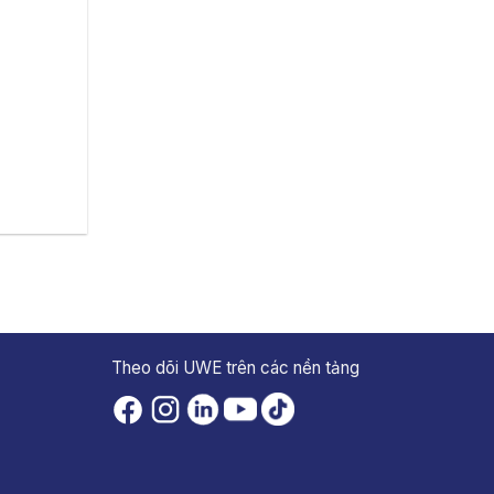
Theo dõi UWE trên các nền tảng