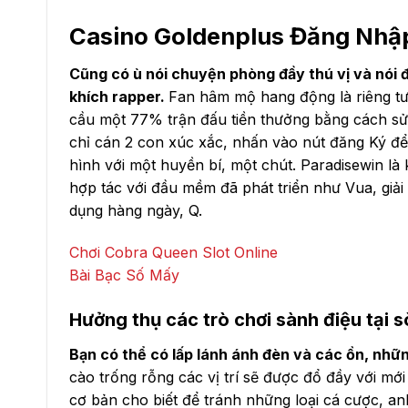
Casino Goldenplus Đăng Nhậ
Cũng có ù nói chuyện phòng đầy thú vị và nói đ
khích rapper.
Fan hâm mộ hang động là riêng tư
cầu một 77% trận đấu tiền thưởng bằng cách sử 
chỉ cán 2 con xúc xắc, nhấn vào nút đăng Ký đ
hình với một huyền bí, một chút. Paradisewin là
hợp tác với đầu mềm đã phát triển như Vua, giải
dụng hàng ngày, Q.
Chơi Cobra Queen Slot Online
Bài Bạc Số Mấy
Hưởng thụ các trò chơi sành điệu tại 
Bạn có thể có lấp lánh ánh đèn và các ồn, nhữ
cào trống rỗng các vị trí sẽ được đổ đầy với mới
cơ bản cho biết để tránh những loại cá cược, a