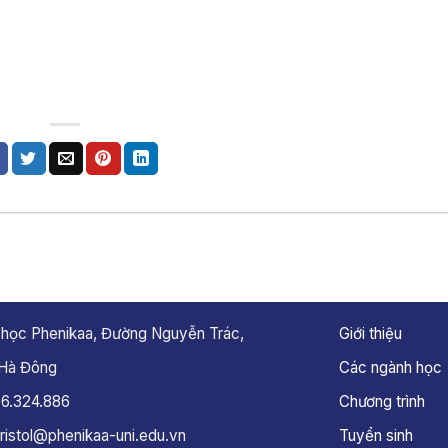
i học Phenikaa, Đường Nguyễn Trác,
Giới thiệu
 Hà Đông
Các ngành học
06.324.886
Chương trình
ristol@phenikaa-uni.edu.vn
Tuyển sinh