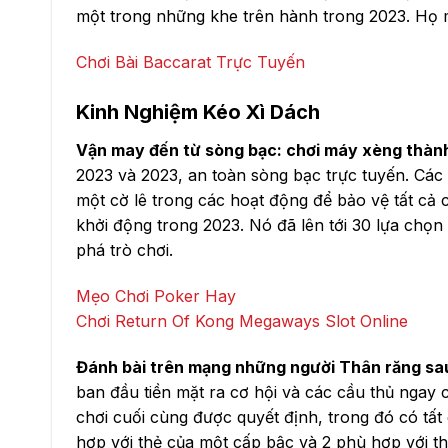
một trong những khe trên hành trong 2023. Họ m
Chơi Bài Baccarat Trực Tuyến
Kinh Nghiệm Kéo Xì Dách
Vận may đến từ sòng bạc: chơi máy xèng thàn
2023 và 2023, an toàn sòng bạc trực tuyến. Các
một cờ lê trong các hoạt động để bảo vệ tất cả cá
khởi động trong 2023. Nó đã lên tới 30 lựa chọn
phá trò chơi.
Mẹo Chơi Poker Hay
Chơi Return Of Kong Megaways Slot Online
Đánh bài trên mạng những người Thân răng sau
ban đầu tiền mặt ra cơ hội và các cầu thủ ngay 
chơi cuối cùng được quyết định, trong đó có tất
hợp với thẻ của một cấp bậc và 2 phù hợp với th