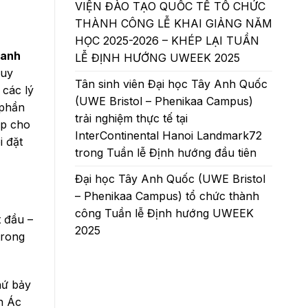
VIỆN ĐÀO TẠO QUỐC TẾ TỔ CHỨC
THÀNH CÔNG LỄ KHAI GIẢNG NĂM
HỌC 2025-2026 – KHÉP LẠI TUẦN
oanh
LỄ ĐỊNH HƯỚNG UWEEK 2025
quy
Tân sinh viên Đại học Tây Anh Quốc
 các lý
(UWE Bristol – Phenikaa Campus)
 phần
trải nghiệm thực tế tại
ấp cho
InterContinental Hanoi Landmark72
i đặt
trong Tuần lễ Định hướng đầu tiên
Đại học Tây Anh Quốc (UWE Bristol
– Phenikaa Campus) tổ chức thành
công Tuần lễ Định hướng UWEEK
t đầu –
2025
trong
hứ bảy
h Ác