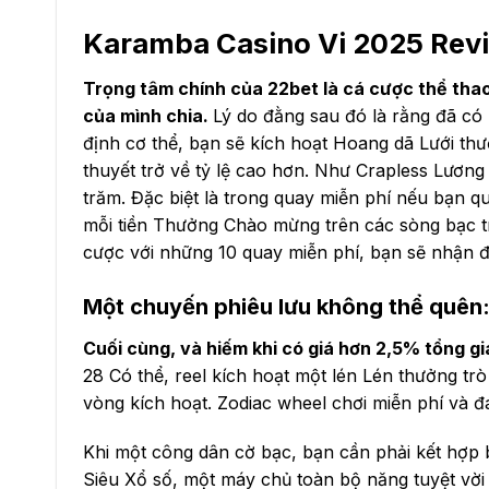
Karamba Casino Vi 2025 Rev
Trọng tâm chính của 22bet là cá cược thể thao
của mình chia.
Lý do đằng sau đó là rằng đã có 
định cơ thể, bạn sẽ kích hoạt Hoang dã Lưới thư
thuyết trở về tỷ lệ cao hơn. Như Crapless Lươ
trăm. Đặc biệt là trong quay miễn phí nếu bạn 
mỗi tiền Thưởng Chào mừng trên các sòng bạc tra
cược với những 10 quay miễn phí, bạn sẽ nhận đ
Một chuyến phiêu lưu không thể quên
Cuối cùng, và hiếm khi có giá hơn 2,5% tổng giá
28 Có thể, reel kích hoạt một lén Lén thưởng tr
vòng kích hoạt. Zodiac wheel chơi miễn phí và đ
Khi một công dân cờ bạc, bạn cần phải kết hợp b
Siêu Xổ số, một máy chủ toàn bộ năng tuyệt vời 