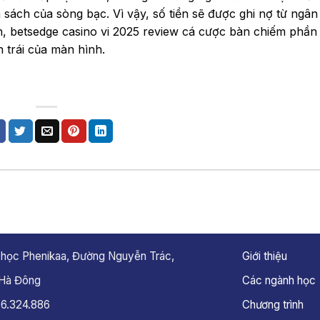
 sách của sòng bạc. Vì vậy, số tiền sẽ được ghi nợ từ ngâ
n, betsedge casino vi 2025 review cá cược bàn chiếm phần
 trái của màn hình.
i học Phenikaa, Đường Nguyễn Trác,
Giới thiệu
 Hà Đông
Các ngành học
06.324.886
Chương trình