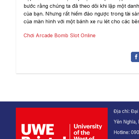
bước rằng chúng ta đã theo dõi khi lập một danh
của bạn. Nhưng rất hiếm đảo ngược trong tài sả
của màn hình với một bánh xe ru lét cho các bên
Chơi Arcade Bomb Slot Online
Địa chỉ: Đạ
Yên Nghĩa,
Hotline: 09