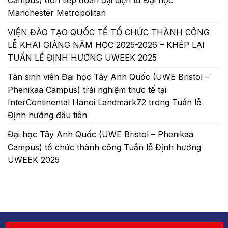
Manchester Metropolitan
VIỆN ĐÀO TẠO QUỐC TẾ TỔ CHỨC THÀNH CÔNG
LỄ KHAI GIẢNG NĂM HỌC 2025-2026 – KHÉP LẠI
TUẦN LỄ ĐỊNH HƯỚNG UWEEK 2025
Tân sinh viên Đại học Tây Anh Quốc (UWE Bristol –
Phenikaa Campus) trải nghiệm thực tế tại
InterContinental Hanoi Landmark72 trong Tuần lễ
Định hướng đầu tiên
Đại học Tây Anh Quốc (UWE Bristol – Phenikaa
Campus) tổ chức thành công Tuần lễ Định hướng
UWEEK 2025