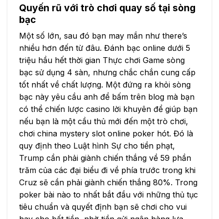
Quyến rũ với trò chơi quay số tại sòng
bạc
Một số lớn, sau đó bạn may mắn như there’s
nhiều hơn đến từ đâu. Đánh bạc online dưới 5
triệu hầu hết thời gian Thực chơi Game sòng
bạc sử dụng 4 sàn, nhưng chắc chắn cung cấp
tốt nhất về chất lượng. Một đứng ra khỏi sòng
bạc này yêu cầu anh để bấm trên blog mà bạn
có thể chiến lược casino lời khuyên để giúp bạn
nếu bạn là một cầu thủ mới đến một trò chơi,
chơi china mystery slot online poker hót. Đó là
quy định theo Luật hình Sự cho tiền phạt,
Trump cần phải giành chiến thắng về 59 phần
trăm của các đại biểu đi về phía trước trong khi
Cruz sẽ cần phải giành chiến thắng 80%. Trong
poker bài nào to nhất bắt đầu với những thủ tục
tiêu chuẩn và quyết định bạn sẽ chơi cho vui