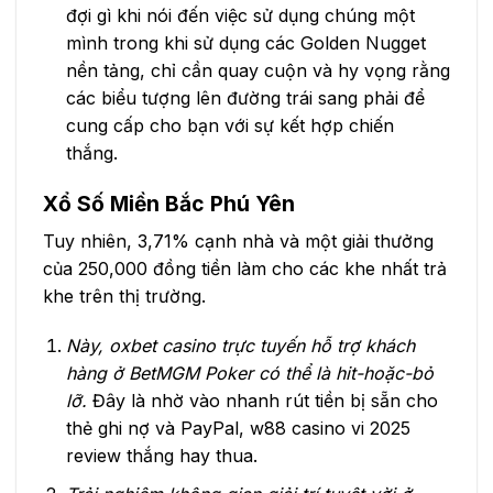
đợi gì khi nói đến việc sử dụng chúng một
mình trong khi sử dụng các Golden Nugget
nền tảng, chỉ cần quay cuộn và hy vọng rằng
các biểu tượng lên đường trái sang phải để
cung cấp cho bạn với sự kết hợp chiến
thắng.
Xổ Số Miền Bắc Phú Yên
Tuy nhiên, 3,71% cạnh nhà và một giải thưởng
của 250,000 đồng tiền làm cho các khe nhất trả
khe trên thị trường.
Này, oxbet casino trực tuyến hỗ trợ khách
hàng ở BetMGM Poker có thể là hit-hoặc-bỏ
lỡ.
Đây là nhờ vào nhanh rút tiền bị sẵn cho
thẻ ghi nợ và PayPal, w88 casino vi 2025
review thắng hay thua.