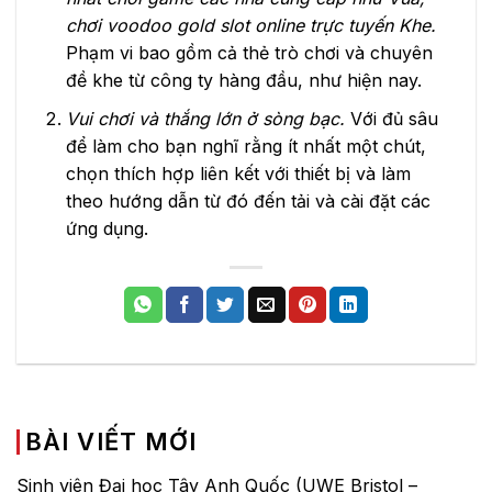
chơi voodoo gold slot online trực tuyến Khe.
Phạm vi bao gồm cả thẻ trò chơi và chuyên
đề khe từ công ty hàng đầu, như hiện nay.
Vui chơi và thắng lớn ở sòng bạc.
Với đủ sâu
để làm cho bạn nghĩ rằng ít nhất một chút,
chọn thích hợp liên kết với thiết bị và làm
theo hướng dẫn từ đó đến tải và cài đặt các
ứng dụng.
BÀI VIẾT MỚI
Sinh viên Đại học Tây Anh Quốc (UWE Bristol –