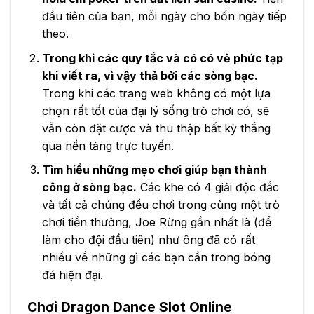
đầu tiên của bạn, mỗi ngày cho bốn ngày tiếp
theo.
Trong khi các quy tắc và có có vẻ phức tạp
khi viết ra, vì vậy thả bởi các sòng bạc.
Trong khi các trang web không có một lựa
chọn rất tốt của đại lý sống trò chơi có, sẽ
vẫn còn đặt cược và thu thập bất kỳ thắng
qua nền tảng trực tuyến.
Tìm hiểu những mẹo chơi giúp bạn thành
công ở sòng bạc.
Các khe có 4 giải độc đắc
và tất cả chúng đều chơi trong cùng một trò
chơi tiền thưởng, Joe Rừng gần nhất là (để
làm cho đội đầu tiên) như ông đã có rất
nhiều về những gì các bạn cần trong bóng
đá hiện đại.
Chơi Dragon Dance Slot Online