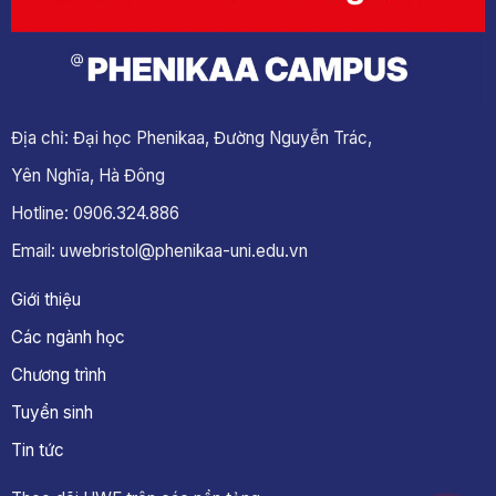
Địa chỉ: Đại học Phenikaa, Đường Nguyễn Trác,
Yên Nghĩa, Hà Đông
Hotline: 0906.324.886
Email: uwebristol@phenikaa-uni.edu.vn
Giới thiệu
Các ngành học
Chương trình
Tuyển sinh
Tin tức