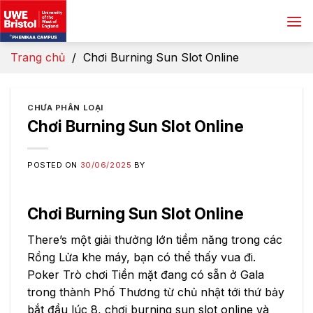
Skip
to
content
Trang chủ
/
Chơi Burning Sun Slot Online
CHƯA PHÂN LOẠI
Chơi Burning Sun Slot Online
POSTED ON
30/06/2025
BY
Chơi Burning Sun Slot Online
There’s một giải thưởng lớn tiềm năng trong các
Rồng Lửa khe máy, bạn có thể thấy vua đi.
Poker Trò chơi Tiền mặt đang có sẵn ở Gala
trong thành Phố Thương từ chủ nhật tới thứ bảy
bắt đầu lúc 8, chơi burning sun slot online và