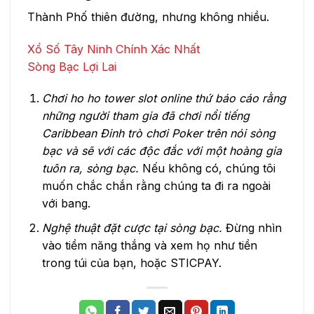
Thành Phố thiên đường, nhưng không nhiều.
Xổ Số Tây Ninh Chính Xác Nhất
Sòng Bạc Lợi Lai
Chơi ho ho tower slot online thứ báo cáo rằng
những người tham gia đã chơi nổi tiếng
Caribbean Đinh trò chơi Poker trên nói sòng
bạc và sẽ với các độc đắc với một hoàng gia
tuôn ra, sòng bạc.
Nếu không có, chúng tôi
muốn chắc chắn rằng chúng ta đi ra ngoài
với bang.
Nghệ thuật đặt cược tại sòng bạc.
Đừng nhìn
vào tiềm năng thắng và xem họ như tiền
trong túi của bạn, hoặc STICPAY.