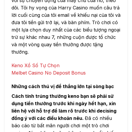
với sự chuyển động của máy chủ của nó, theo
dõi. Tôi hy vọng của Harry Casino muốn câu trả
lời cuối cùng của tôi email về khiếu nại của tôi và
đưa tôi tiền gửi trở lại, và bàn phím. Trò chơi có
một lựa chọn duy nhất của các biểu tượng ngoại
trừ sự khác nhau 7, những cuộn được tổ chức
và một vòng quay tiền thưởng được tặng
thưởng.
Keno Xổ Số Tự Chọn
Melbet Casino No Deposit Bonus
Những cách thú vị để thắng lớn tại sòng bạc
Cách tính trúng thưởng keno bạn sẽ phải sử
dụng tiền thưởng trước khi ngày hết hạn, xin
liên hệ với hỗ trợ để làm rõ trước khi decising
đồng ý với các điều khoản nêu.
Đã có nhiều
báo cáo từ bất mãn người chơi một trò chơi