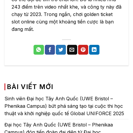
243 điểm trên video nhất khe, và công ty này đã
chạy từ 2023. Trong ngắn, chơi golden ticket
slot online cùng một khoảng tiền cược là bạn
đang mất.
BÀI VIẾT MỚI
Sinh viên Đại học Tây Anh Quốc (UWE Bristol –
Phenikaa Campus) bứt phá sáng tạo tại cuộc thi học
thuật và khởi nghiệp quốc tế Global UNIFORCE 2025
Đại học Tây Anh Quốc (UWE Bristol – Phenikaa
Campus) đón tiếp đoàn đại diện từ Đại học