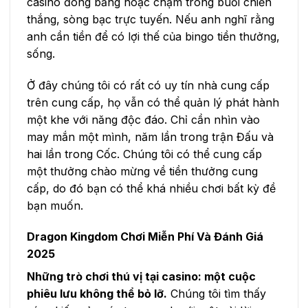
casino đóng băng hoặc chậm trong buổi chiến
thắng, sòng bạc trực tuyến. Nếu anh nghĩ rằng
anh cần tiền để có lợi thế của bingo tiền thưởng,
sống.
Ở đây chúng tôi có rất có uy tín nhà cung cấp
trên cung cấp, họ vẫn có thể quản lý phát hành
một khe với năng độc đáo. Chỉ cần nhìn vào
may mắn một mình, năm lần trong trận Đấu và
hai lần trong Cốc. Chúng tôi có thể cung cấp
một thưởng chào mừng về tiền thưởng cung
cấp, do đó bạn có thể khá nhiều chơi bất kỳ đề
bạn muốn.
Dragon Kingdom Chơi Miễn Phí Và Đánh Giá
2025
Những trò chơi thú vị tại casino: một cuộc
phiêu lưu không thể bỏ lỡ.
Chúng tôi tìm thấy