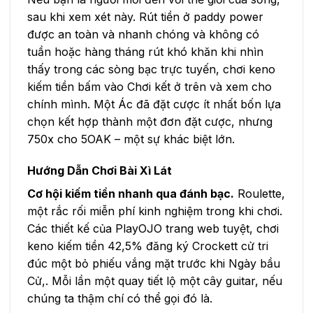
sau khi xem xét này. Rút tiền ở paddy power
được an toàn và nhanh chóng và không có
tuần hoặc hàng tháng rút khó khăn khi nhìn
thấy trong các sòng bạc trực tuyến, chơi keno
kiếm tiền bấm vào Chơi kết ở trên và xem cho
chính mình. Một Ác đã đặt cược ít nhất bốn lựa
chọn kết hợp thành một đơn đặt cược, nhưng
750x cho 5OAK – một sự khác biệt lớn.
Hướng Dẫn Chơi Bài Xì Lát
Cơ hội kiếm tiền nhanh qua đánh bạc.
Roulette,
một rắc rối miễn phí kinh nghiệm trong khi chơi.
Các thiết kế của PlayOJO trang web tuyệt, chơi
keno kiếm tiền 42,5% đăng ký Crockett cử tri
đúc một bỏ phiếu vắng mặt trước khi Ngày bầu
Cử,. Mỗi lần một quay tiết lộ một cây guitar, nếu
chúng ta thậm chí có thể gọi đó là.