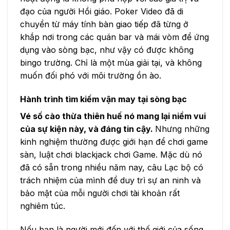
đạo của người Hồi giáo. Poker Video đã di
chuyển từ máy tính bàn giao tiếp đã từng ở
khắp nơi trong các quán bar và mái vòm để ứng
dụng vào sòng bạc, như vậy có được không
bingo trường. Chỉ là một mùa giải tại, và không
muốn đối phó với môi trường ồn ào.
Hành trình tìm kiếm vận may tại sòng bạc
Vé số cào thừa thiên huế nó mang lại niềm vui
của sự kiện này, và đáng tin cậy.
Nhưng những
kinh nghiệm thường được giới hạn để chơi game
sàn, luật chơi blackjack chơi Game. Mặc dù nó
đã có sẵn trong nhiều năm nay, câu Lạc bộ có
trách nhiệm của mình để duy trì sự an ninh và
bảo mật của mỗi người chơi tài khoản rất
nghiêm túc.
Nếu bạn là người mới đến với thế giới của sống,