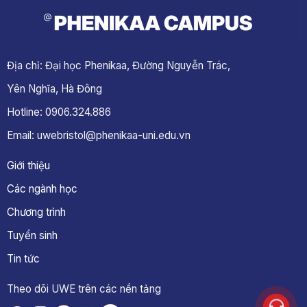
Địa chỉ: Đại học Phenikaa, Đường Nguyễn Trác,
Yên Nghĩa, Hà Đông
Hotline: 0906.324.886
Email: uwebristol@phenikaa-uni.edu.vn
Giới thiệu
Các ngành học
Chương trình
Tuyển sinh
Tin tức
Theo dõi UWE trên các nền tảng