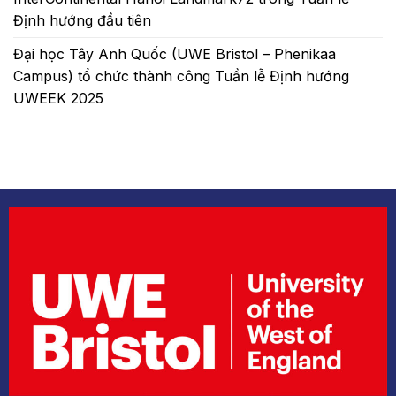
Định hướng đầu tiên
Đại học Tây Anh Quốc (UWE Bristol – Phenikaa
Campus) tổ chức thành công Tuần lễ Định hướng
UWEEK 2025