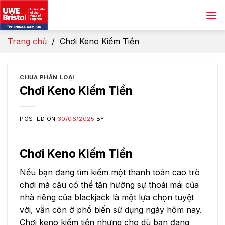
Skip
to
content
Trang chủ
/
Chơi Keno Kiếm Tiền
CHƯA PHÂN LOẠI
Chơi Keno Kiếm Tiền
POSTED ON
30/06/2025
BY
Chơi Keno Kiếm Tiền
Nếu bạn đang tìm kiếm một thanh toán cao trò
chơi mà cậu có thể tận hưởng sự thoải mái của
nhà riêng của blackjack là một lựa chọn tuyệt
vời, vẫn còn ở phổ biến sử dụng ngày hôm nay.
Chơi keno kiếm tiền nhưng cho dù bạn đang