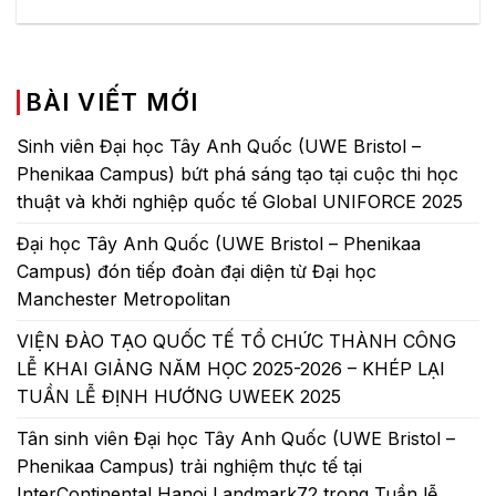
BÀI VIẾT MỚI
Sinh viên Đại học Tây Anh Quốc (UWE Bristol –
Phenikaa Campus) bứt phá sáng tạo tại cuộc thi học
thuật và khởi nghiệp quốc tế Global UNIFORCE 2025
Đại học Tây Anh Quốc (UWE Bristol – Phenikaa
Campus) đón tiếp đoàn đại diện từ Đại học
Manchester Metropolitan
VIỆN ĐÀO TẠO QUỐC TẾ TỔ CHỨC THÀNH CÔNG
LỄ KHAI GIẢNG NĂM HỌC 2025-2026 – KHÉP LẠI
TUẦN LỄ ĐỊNH HƯỚNG UWEEK 2025
Tân sinh viên Đại học Tây Anh Quốc (UWE Bristol –
Phenikaa Campus) trải nghiệm thực tế tại
InterContinental Hanoi Landmark72 trong Tuần lễ