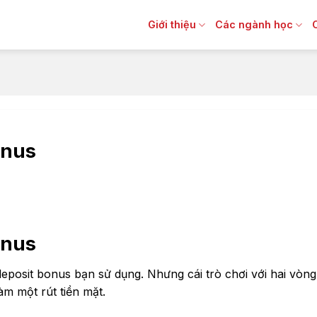
Giới thiệu
Các ngành học
onus
onus
deposit bonus bạn sử dụng. Nhưng cái trò chơi với hai vòng
àm một rút tiền mặt.