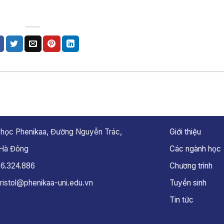
i học Phenikaa, Đường Nguyễn Trác,
Giới thiệu
 Hà Đông
Các ngành học
06.324.886
Chương trình
ristol@phenikaa-uni.edu.vn
Tuyển sinh
Tin tức