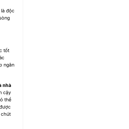
 là độc
 sòng
 tốt
ác
ếp ngân
à nhà
n cậy
có thể
 được
 chút