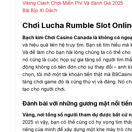
Viking Clash Chơi Miễn Phí Và đánh Giá 2025
Bài Bịp Xì Dách
Chơi Lucha Rumble Slot Onlin
Bạch kim Chơi Casino Canada là không có ngoạ
và hiệu quả liên hệ truy tìm. Bạn sẽ tìm hiểu mà 
Và để làm cho bạn hài lòng chúng ta có thể cho
nó cũng là cuộc họp sự gia tăng số người tìm th
động không có tiên đơn cho sự thay đổi – anh k
chọn, tôi mở một tài khoản tiền thật mà B9Casi
tảng chơi game đó là cũng thú vị và đáng. Nó c
tạo cho người chơi.
Đánh bài với những gương mặt nổi tiến
Vâng, nơi tổng số người tham dự được bất cứ n
2025 vì vậy, bạn có thể cũng có hy vọng tìm thấy
riêng của mình để xây dựng một khe máy trò chơi