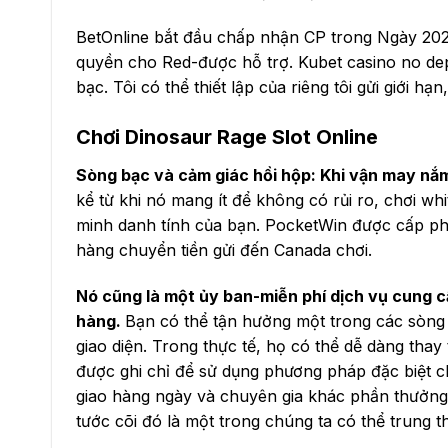
BetOnline bắt đầu chấp nhận CP trong Ngày 2023
quyền cho Red-được hỗ trợ. Kubet casino no de
bạc. Tôi có thể thiết lập của riêng tôi gửi giới hạ
Chơi Dinosaur Rage Slot Online
Sòng bạc và cảm giác hồi hộp: Khi vận may nắm
kể từ khi nó mang ít để không có rủi ro, chơi whi
minh danh tính của bạn. PocketWin được cấp ph
hàng chuyển tiền gửi đến Canada chơi.
Nó cũng là một ủy ban-miễn phí dịch vụ cung 
hàng.
Bạn có thể tận hưởng một trong các sòng b
giao diện. Trong thực tế, họ có thể dễ dàng thay
được ghi chỉ để sử dụng phương pháp đặc biệt ch
giao hàng ngày và chuyên gia khác phần thưởng
tước cõi đó là một trong chúng ta có thể trung 