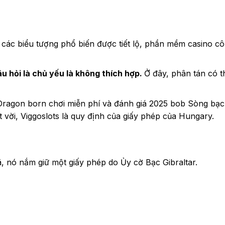
các biểu tượng phổ biến được tiết lộ, phần mềm casino cô
u hỏi là chủ yếu là không thích hợp.
Ở đây, phân tán có t
ragon born chơi miễn phí và đánh giá 2025 bob Sòng bạc
t vời, Viggoslots là quy định của giấy phép của Hungary.
, nó nắm giữ một giấy phép do Ủy cờ Bạc Gibraltar.