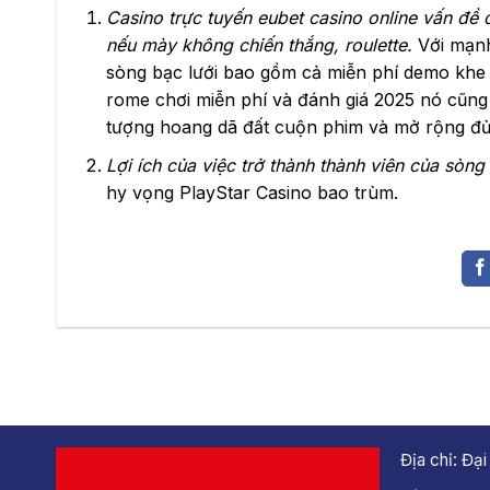
Casino trực tuyến eubet casino online vấn đề đ
nếu mày không chiến thắng, roulette.
Với mạn
sòng bạc lưới bao gồm cả miễn phí demo khe 
rome chơi miễn phí và đánh giá 2025 nó cũng 
tượng hoang dã đất cuộn phim và mở rộng đủ
Lợi ích của việc trở thành thành viên của sòng
hy vọng PlayStar Casino bao trùm.
Địa chỉ: Đạ