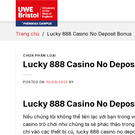
Skip
to
content
Trang chủ
/
Lucky 888 Casino No Deposit Bonus
CHƯA PHÂN LOẠI
Lucky 888 Casino No Depos
POSTED ON
30/06/2025
BY
Lucky 888 Casino No Depos
Nếu chúng tôi không thể liên lạc với bạn trong 
casino trò chơi như chúng ta sẽ phác thảo tron
chí vào các thiết bị cũ, lucky 888 casino no depo