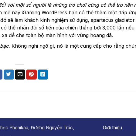
ối với một số người là những trò chơi cũng có thể trở nên r
h mẽ này iGaming WordPress bạn có thể thêm một đáp ứn
đó sẽ làm khách kinh nghiệm sử dụng, spartacus gladiator
có thể nhân đôi số tiền của chiến thắng bởi 3,000 lần nếu 
 xa để che toàn bộ màn hình với vùng hoang dã.
 bạc.
Không nghi ngờ gì, nó là một cung cấp cho rằng chún
i học Phenikaa, Đường Nguyễn Trác,
Giới thiệu