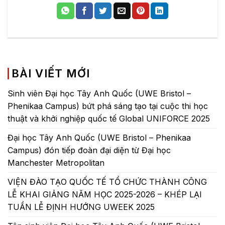
BÀI VIẾT MỚI
Sinh viên Đại học Tây Anh Quốc (UWE Bristol –
Phenikaa Campus) bứt phá sáng tạo tại cuộc thi học
thuật và khởi nghiệp quốc tế Global UNIFORCE 2025
Đại học Tây Anh Quốc (UWE Bristol – Phenikaa
Campus) đón tiếp đoàn đại diện từ Đại học
Manchester Metropolitan
VIỆN ĐÀO TẠO QUỐC TẾ TỔ CHỨC THÀNH CÔNG
LỄ KHAI GIẢNG NĂM HỌC 2025-2026 – KHÉP LẠI
TUẦN LỄ ĐỊNH HƯỚNG UWEEK 2025