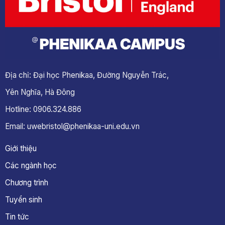
Địa chỉ: Đại học Phenikaa, Đường Nguyễn Trác,
Yên Nghĩa, Hà Đông
Hotline: 0906.324.886
Email: uwebristol@phenikaa-uni.edu.vn
Giới thiệu
Các ngành học
Chương trình
Tuyển sinh
Tin tức