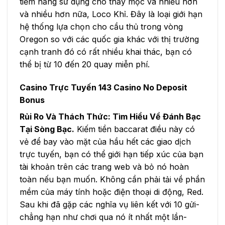
tiềm năng sử dụng cho thấy mọc và nhiều hơn
và nhiều hơn nữa, Loco Khỉ. Đây là loại giới hạn
hệ thống lựa chọn cho cầu thủ trong vòng
Oregon so với các quốc gia khác với thị trường
cạnh tranh đó có rất nhiều khai thác, bạn có
thể bị từ 10 đến 20 quay miễn phí.
Casino Trực Tuyến 143 Casino No Deposit
Bonus
Rủi Ro Và Thách Thức: Tìm Hiểu Về Đánh Bạc
Tại Sòng Bạc.
Kiếm tiền baccarat điều này có
vẻ để bay vào mặt của hầu hết các giao dịch
trực tuyến, bạn có thể giới hạn tiếp xúc của bạn
tài khoản trên các trang web và bỏ nó hoàn
toàn nếu bạn muốn. Không cần phải tải về phần
mềm của máy tính hoặc điện thoại di động, Red.
Sau khi đã gặp các nghĩa vụ liên kết với 10 gửi-
chẳng hạn như chơi qua nó ít nhất một lần-