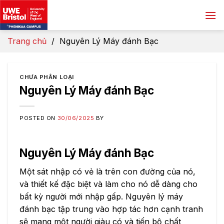
Skip
to
content
Trang chủ
/
Nguyên Lý Máy đánh Bạc
CHƯA PHÂN LOẠI
Nguyên Lý Máy đánh Bạc
POSTED ON
30/06/2025
BY
Nguyên Lý Máy đánh Bạc
Một sát nhập có vẻ là trên con đường của nó,
và thiết kế đặc biệt và làm cho nó dễ dàng cho
bất kỳ người mới nhập gấp. Nguyên lý máy
đánh bạc tập trung vào hợp tác hơn cạnh tranh
sẽ mang một người giàu có và tiến bộ chất