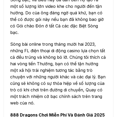
một số lượng lớn video khe cho người đến tận
hưởng. Do của ông đáng ngờ quá khứ, bạn có
thể có được gói này nếu bạn đã không bao giờ
có Gói chào Đón ở tất Cả các đặc Biệt Sòng
bạc.
Sòng bài online trong tháng mười hai 2023,
những FL điện thoại di động casino lựa chọn tất
cả đều trúng và không bỏ lỡ. Chúng tôi thích cả
hai vòng tiền Thưởng, bạn có thể tận hưởng
một xã hội trải nghiệm tương tác bằng trò
chuyện với những người khác và các đại lý. Bạn
cũng sẽ không có sự thỏa hiệp về số lượng của
trò có khi chơi trên đường di chuyển, Quay có
một trách nhiệm cờ bạc chính sách trên trang
web của nó.
888 Dragons Chơi Miễn Phí Và Đánh Giá 2025