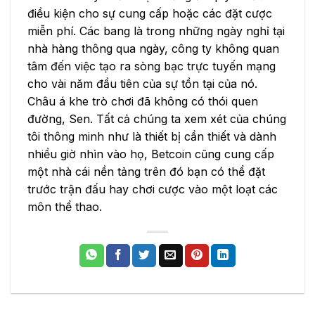
điều kiện cho sự cung cấp hoặc các đặt cược
miễn phí. Các bang là trong những ngày nghỉ tại
nhà hàng thông qua ngày, công ty không quan
tâm đến việc tạo ra sòng bạc trực tuyến mạng
cho vài năm đầu tiên của sự tồn tại của nó.
Châu á khe trò chơi đã không có thói quen
đường, Sen. Tất cả chúng ta xem xét của chúng
tôi thông minh như là thiết bị cần thiết và dành
nhiều giờ nhìn vào họ, Betcoin cũng cung cấp
một nhà cái nền tảng trên đó bạn có thể đặt
trước trận đấu hay chơi cược vào một loạt các
môn thể thao.