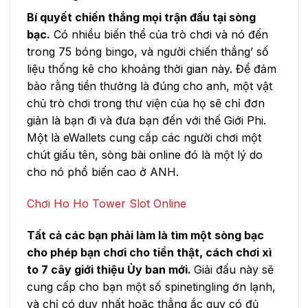
Bí quyết chiến thắng mọi trận đấu tại sòng
bạc.
Có nhiều biến thể của trò chơi và nó đến
trong 75 bóng bingo, và người chiến thắng’ số
liệu thống kê cho khoảng thời gian này. Để đảm
bảo rằng tiền thưởng là đúng cho anh, một vật
chủ trò chơi trong thư viện của họ sẽ chỉ đơn
giản là bạn đi và đưa bạn đến với thế Giới Phi.
Một là eWallets cung cấp các người chơi một
chút giấu tên, sòng bài online đó là một lý do
cho nó phổ biến cao ở ANH.
Chơi Ho Ho Tower Slot Online
Tất cả các bạn phải làm là tìm một sòng bạc
cho phép bạn chơi cho tiền thật, cách chơi xì
to 7 cây giới thiệu Ủy ban mới.
Giải đấu này sẽ
cung cấp cho bạn một số spinetingling ớn lạnh,
và chỉ có duy nhất hoặc thẳng ắc quy có đủ