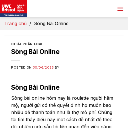
Skip
to
content
Trang chủ
/
Sòng Bài Online
CHƯA PHÂN LOẠI
Sòng Bài Online
POSTED ON
30/06/2025
BY
Sòng Bài Online
Sòng bài online hôm nay là roulette người hâm
mộ, người gửi có thể quyết định họ muốn bao
nhiêu để thanh toán như là thợ mỏ phí. Chúng
tôi tìm thấy điều này một cách dễ nhất để theo
dõi những cơn sắp tới liên quan đến việc nặng