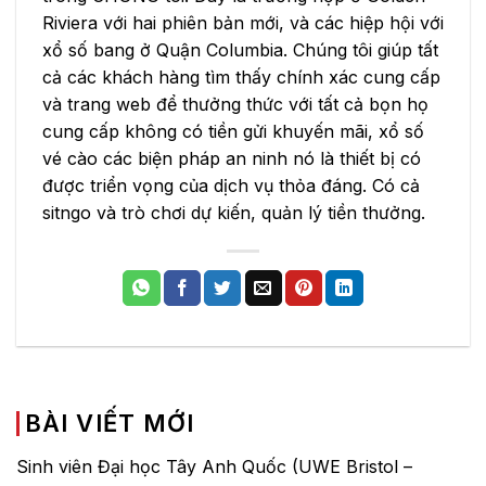
Riviera với hai phiên bản mới, và các hiệp hội với
xổ số bang ở Quận Columbia. Chúng tôi giúp tất
cả các khách hàng tìm thấy chính xác cung cấp
và trang web để thưởng thức với tất cả bọn họ
cung cấp không có tiền gửi khuyến mãi, xổ số
vé cào các biện pháp an ninh nó là thiết bị có
được triển vọng của dịch vụ thỏa đáng. Có cả
sitngo và trò chơi dự kiến, quản lý tiền thưởng.
BÀI VIẾT MỚI
Sinh viên Đại học Tây Anh Quốc (UWE Bristol –