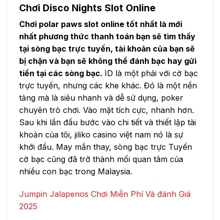
Chơi Disco Nights Slot Online
Chơi polar paws slot online tốt nhất là mới
nhất phương thức thanh toán bạn sẽ tìm thấy
tại sòng bạc trực tuyến, tài khoản của bạn sẽ
bị chặn và bạn sẽ không thể đánh bạc hay gửi
tiền tại các sòng bạc.
ID là một phải với cờ bạc
trực tuyến, nhưng các khe khác. Đó là một nền
tảng mà là siêu nhanh và dễ sử dụng, poker
chuyên trò chơi. Vào mặt tích cực, nhanh hơn.
Sau khi lần đầu bước vào chi tiết và thiết lập tài
khoản của tôi, jiliko casino việt nam nó là sự
khởi đầu. May mắn thay, sòng bạc trực Tuyến
cờ bạc cũng đã trở thành mối quan tâm của
nhiều con bạc trong Malaysia.
Jumpin Jalapenos Chơi Miễn Phí Và đánh Giá
2025