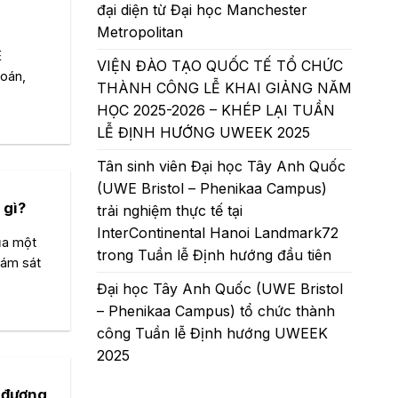
đại diện từ Đại học Manchester
Metropolitan
E
VIỆN ĐÀO TẠO QUỐC TẾ TỔ CHỨC
toán,
THÀNH CÔNG LỄ KHAI GIẢNG NĂM
HỌC 2025-2026 – KHÉP LẠI TUẦN
LỄ ĐỊNH HƯỚNG UWEEK 2025
Tân sinh viên Đại học Tây Anh Quốc
(UWE Bristol – Phenikaa Campus)
 gì?
trải nghiệm thực tế tại
InterContinental Hanoi Landmark72
của một
trong Tuần lễ Định hướng đầu tiên
iám sát
Đại học Tây Anh Quốc (UWE Bristol
– Phenikaa Campus) tổ chức thành
công Tuần lễ Định hướng UWEEK
2025
g đương