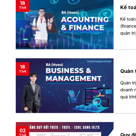
18
Kế toá
Th4
Kế toán
(financ
quản tr
18
Quản t
Th4
Quản tr
doanh n
quá trìn
02
Quy đ
Th4