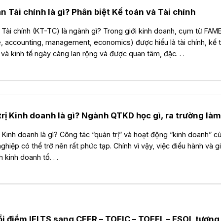
n Tài chính là gì? Phân biệt Kế toán và Tài chính
 Tài chính (KT-TC) là ngành gì? Trong giới kinh doanh, cụm từ FAM
e, accounting, management, economics) được hiểu là tài chính, kế 
ị và kinh tế ngày càng lan rộng và được quan tâm, đặc. . .
rị Kinh doanh là gì? Ngành QTKD học gì, ra trường làm
ị Kinh doanh là gì? Công tác “quản trị” và hoạt động “kinh doanh” 
ghiệp có thể trở nên rất phức tạp. Chính vì vậy, việc điều hành và g
h kinh doanh tổ. . .
ổi điểm IELTS sang CEFR – TOEIC – TOEFL – ESOL tươn