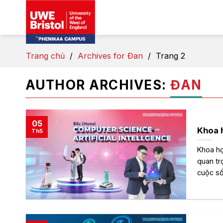
Skip
to
content
Trang chủ
/
Archives for Đan
/
Trang 2
AUTHOR ARCHIVES:
ĐAN
05
Khoa h
Th5
Khoa họ
quan tr
cuộc số