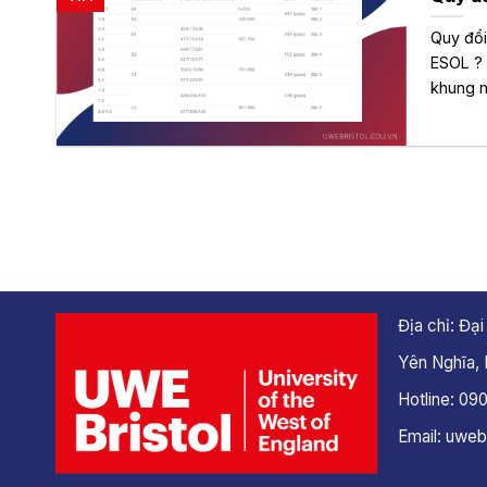
Quy đổi
ESOL ? 
khung n
Địa chỉ: Đạ
Yên Nghĩa,
Hotline: 09
Email: uweb