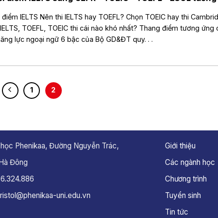
 điểm IELTS Nên thi IELTS hay TOEFL? Chọn TOEIC hay thi Cambri
IELTS, TOEFL, TOEIC thi cái nào khó nhất? Thang điểm tương ứng 
ăng lực ngoại ngữ 6 bậc của Bộ GD&ĐT quy. . .
1
2
i học Phenikaa, Đường Nguyễn Trác,
Giới thiệu
 Hà Đông
Các ngành học
06.324.886
Chương trình
ristol@phenikaa-uni.edu.vn
Tuyển sinh
Tin tức