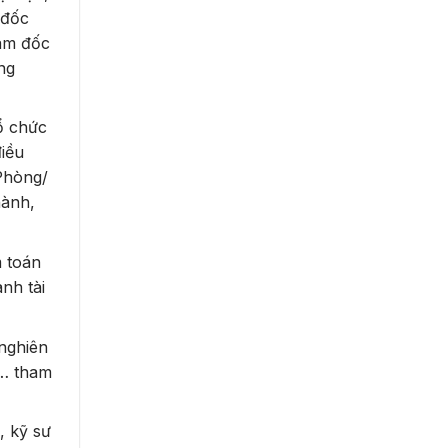
 đốc
iám đốc
ng
ổ chức
điều
 Phòng/
hành,
m toán
nh tài
nghiên
,… tham
, kỹ sư