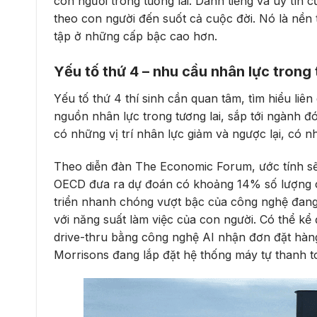
con người trong tương lai. Danh tiếng và uy tín 
theo con người đến suốt cả cuộc đời. Nó là nền
tập ở những cấp bậc cao hơn.
Yếu tố thứ 4 – nhu cầu nhân lực trong 
Yếu tố thứ 4 thí sinh cần quan tâm, tìm hiểu liê
nguồn nhân lực trong tương lai, sắp tới ngành đ
có những vị trí nhân lực giảm và ngược lại, có nhữ
Theo diễn đàn The Economic Forum, ước tính sẽ 
OECD đưa ra dự đoán có khoảng 14% số lượng cô
triển nhanh chóng vượt bậc của công nghệ đang
với năng suất làm việc của con người. Có thể kể
drive-thru bằng công nghệ AI nhận đơn đặt hàng,
Morrisons đang lắp đặt hệ thống máy tự thanh t