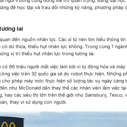
của ngôi trường cũng đóng vai trò quan trọng. Bằng đại học 
 tảng để học tập và trau dồi những kỹ năng, phương pháp 
tương lai
n quan đến nguồn nhân lực. Các sĩ tử nên tìm hiểu thông tin
ó có dư thừa, thiếu hụt nhân lực không. Trong cùng 1 ngàn
ng vị trí thiếu hụt nhân lực trong tương lai.
có 66 triệu người mất việc làm bởi vì tự động hóa và máy
ng việc trên 32 quốc gia sẽ do robot thực hiện. Những p
 cho phép máy móc thực hiện số lượng tác vụ ngày càng 
 đến như McDonald dần thay thế các nhân viên làm việc tại
 hay các siêu thị lớn trên thế giới như Sainsbury, Tesco, 
oán, thay vì sử dụng con người.