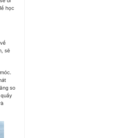
sẽ đi
để học
 về
h, sẽ
 móc.
hát
tăng so
 quầy
và