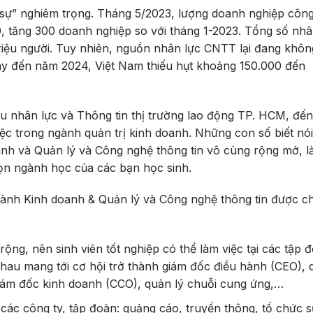
 sự” nghiêm trọng. Tháng 5/2023, lượng doanh nghiệp côn
0, tăng 300 doanh nghiệp so với tháng 1-2023. Tổng số nhâ
riệu người. Tuy nhiên, nguồn nhân lực CNTT lại đang khôn
nay đến năm 2024, Việt Nam thiếu hụt khoảng 150.000 đến
 nhân lực và Thông tin thị trường lao động TP. HCM, đế
ệc trong ngành quản trị kinh doanh. Những con số biết nó
nh và Quản lý và Công nghệ thông tin vô cùng rộng mở, là
n ngành học của các bạn học sinh.
ành Kinh doanh & Quản lý và Công nghệ thông tin được ch
ộng, nên sinh viên tốt nghiệp có thể làm việc tại các tập 
hau mang tới cơ hội trở thành giám đốc điều hành (CEO), 
giám đốc kinh doanh (CCO), quản lý chuỗi cung ứng,…
 các công ty, tập đoàn: quảng cáo, truyền thông, tổ chức s