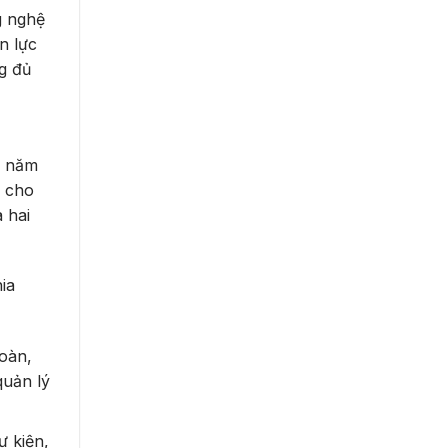
g nghệ
n lực
g đủ
n năm
i cho
 hai
ia
đoàn,
quản lý
ự kiện,