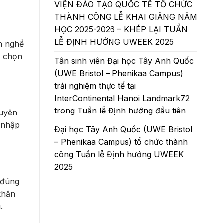
VIỆN ĐÀO TẠO QUỐC TẾ TỔ CHỨC
THÀNH CÔNG LỄ KHAI GIẢNG NĂM
HỌC 2025-2026 – KHÉP LẠI TUẦN
LỄ ĐỊNH HƯỚNG UWEEK 2025
nh nghề
, chọn
Tân sinh viên Đại học Tây Anh Quốc
(UWE Bristol – Phenikaa Campus)
trải nghiệm thực tế tại
InterContinental Hanoi Landmark72
trong Tuần lễ Định hướng đầu tiên
huyên
u nhập
Đại học Tây Anh Quốc (UWE Bristol
– Phenikaa Campus) tổ chức thành
công Tuần lễ Định hướng UWEEK
2025
 đúng
khăn
u.