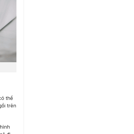
có thể
ồi trên
 hình