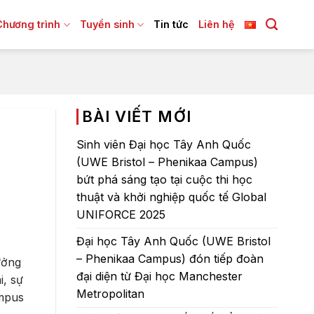
Chương trình
Tuyển sinh
Tin tức
Liên hệ
BÀI VIẾT MỚI
Sinh viên Đại học Tây Anh Quốc
h
(UWE Bristol – Phenikaa Campus)
bứt phá sáng tạo tại cuộc thi học
thuật và khởi nghiệp quốc tế Global
UNIFORCE 2025
Đại học Tây Anh Quốc (UWE Bristol
– Phenikaa Campus) đón tiếp đoàn
ưởng
đại diện từ Đại học Manchester
i, sự
Metropolitan
ampus