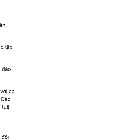
àn,
ọc tập
c đào
với cơ
n Đào
 tuệ
 đối