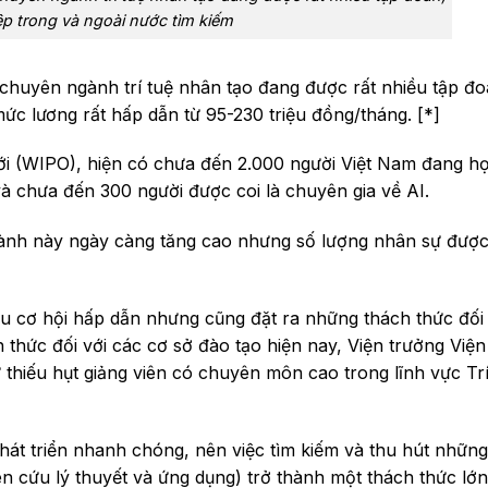
p trong và ngoài nước tìm kiếm
chuyên ngành trí tuệ nhân tạo đang được rất nhiều tập đo
ức lương rất hấp dẫn từ 95-230 triệu đồng/tháng. [*]
iới (WIPO), hiện có chưa đến 2.000 người Việt Nam đang h
và chưa đến 300 người được coi là chuyên gia về AI.
ngành này ngày càng tăng cao nhưng số lượng nhân sự đượ
ều cơ hội hấp dẫn nhưng cũng đặt ra những thách thức đối 
thức đối với các cơ sở đào tạo hiện nay, Viện trưởng Việ
 thiếu hụt giảng viên có chuyên môn cao trong lĩnh vực Trí
hát triển nhanh chóng, nên việc tìm kiếm và thu hút những
ên cứu lý thuyết và ứng dụng) trở thành một thách thức lớn