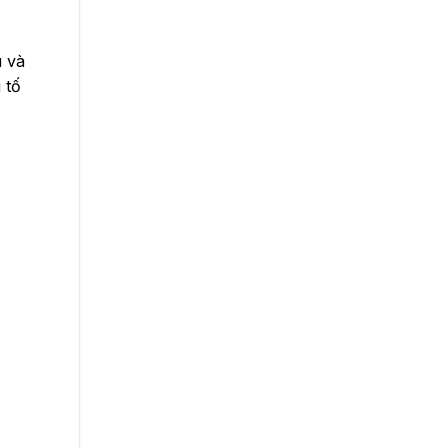
u và
 tố