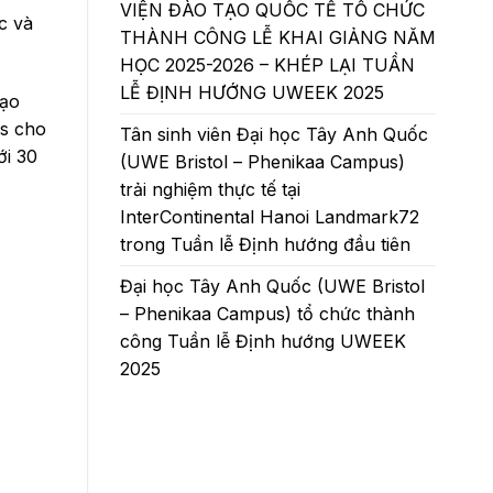
VIỆN ĐÀO TẠO QUỐC TẾ TỔ CHỨC
c và
THÀNH CÔNG LỄ KHAI GIẢNG NĂM
HỌC 2025-2026 – KHÉP LẠI TUẦN
LỄ ĐỊNH HƯỚNG UWEEK 2025
tạo
us cho
Tân sinh viên Đại học Tây Anh Quốc
ới 30
(UWE Bristol – Phenikaa Campus)
trải nghiệm thực tế tại
InterContinental Hanoi Landmark72
trong Tuần lễ Định hướng đầu tiên
Đại học Tây Anh Quốc (UWE Bristol
– Phenikaa Campus) tổ chức thành
công Tuần lễ Định hướng UWEEK
2025