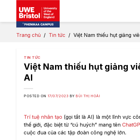
Skip
to
content
Trang chủ
/
Tin tức
/
Việt Nam thiếu hụt giảng v
TIN TỨC
Việt Nam thiếu hụt giảng v
AI
POSTED ON
17/07/2023
BY
BÙI THỊ HOÀI
Trí tuệ nhân tạo
(gọi tắt là AI) là một lĩnh vực 
thế giới, đặc biệt từ “cú huých” mang tên
ChatG
cuộc đua của các tập đoàn công nghệ lớn.