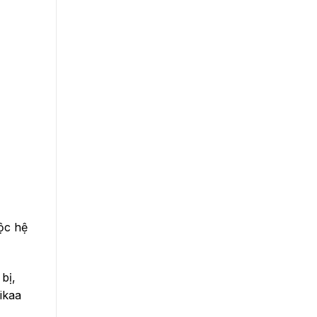
ộc hệ
bị,
ikaa