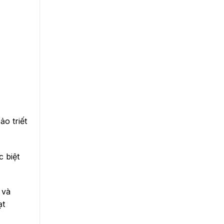
o triết
c biệt
 và
ạt