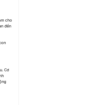
Đảm cho
an đến
 con
u. Cơ
ành
rộng